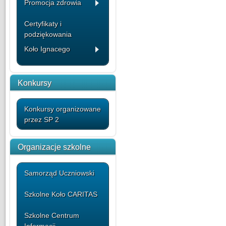
Promocja zdrowia
Certyfikaty i
podziękowania
Koło Ignacego
Konkursy
Konkursy organizowane
przez SP 2
Organizacje szkolne
Samorząd Uczniowski
Szkolne Koło CARITAS
Szkolne Centrum