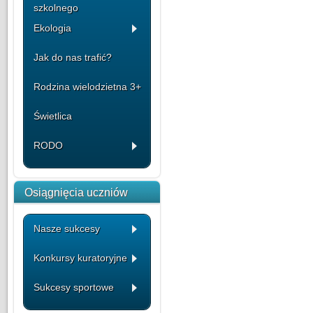
szkolnego
Ekologia
Jak do nas trafić?
Rodzina wielodzietna 3+
Świetlica
RODO
Osiągnięcia uczniów
Nasze sukcesy
Konkursy kuratoryjne
Sukcesy sportowe