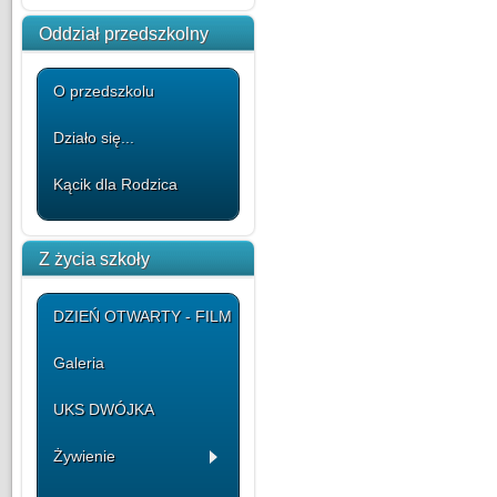
Oddział przedszkolny
O przedszkolu
Działo się...
Kącik dla Rodzica
Z życia szkoły
DZIEŃ OTWARTY - FILM
Galeria
UKS DWÓJKA
Żywienie