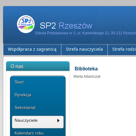
Szkoła Podstawowa nr 2, ul. Kamińskiego 12, 35-211 Rzesz
Współpraca z zagranicą
Strefa nauczyciela
Strefa rodz
O nas
Biblioteka
Marta Adamczyk
Start
Dyrekcja
Sekretariat
Nauczyciele
Kalendarz roku